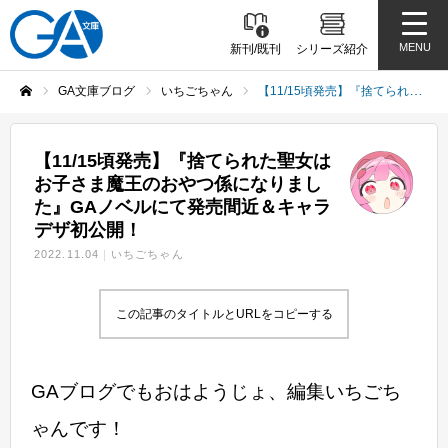
MENU
新刊/既刊
シリーズ紹介
GA文庫ブログ
いちごちゃん
【11/15頃発売】『捨てられた聖女はお子さま魔王のおやつ係になりました』GAノベルにて発売間近＆キャラデザ初公開！
ホーム
【11/15頃発売】『捨てられた聖女は
お子さま魔王のおやつ係になりまし
た』GAノベルにて発売間近＆キャラ
デザ初公開！
2022.11.04
いちごちゃん
この記事のタイトルとURLをコピーする
GAブログでもおはようじょ、編集いちごち
ゃんです！