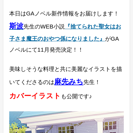
本日はGAノベル新作情報をお届けします！
斯波
先生のWEB小説
『捨てられた聖女はお
子さま魔王のおやつ係になりました』
がGA
ノベルにて11月発売決定！！
美味しそうな料理と共に美麗なイラストを描
麻先みち
いてくださるのは
先生！
カバーイラスト
も公開です♪