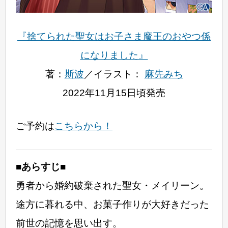
『捨てられた聖女はお子さま魔王のおやつ係
になりました』
著：
斯波
／イラスト：
麻先みち
2022年11月15日頃発売
ご予約は
こちらから！
■あらすじ■
勇者から婚約破棄された聖女・メイリーン。
途方に暮れる中、お菓子作りが大好きだった
前世の記憶を思い出す。