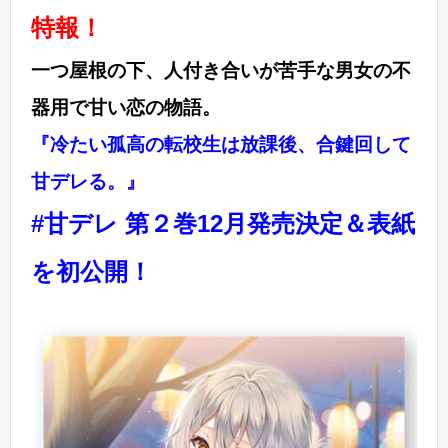
特報！
一つ屋根の下、人付き合いが苦手な男女の不
器用で甘い恋の物語。
『冷たい孤高の転校生は放課後、合鍵回して
甘デレる。』
#甘デレ 第２巻12月発売決定＆表紙
を初公開！