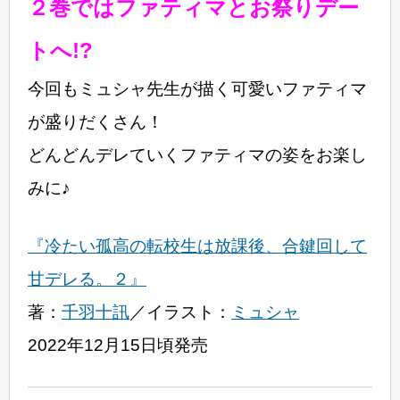
２巻ではファティマとお祭りデー
トへ!?
今回もミュシャ先生が描く可愛いファティマ
が盛りだくさん！
どんどんデレていくファティマの姿をお楽し
みに♪
『冷たい孤高の転校生は放課後、合鍵回して
甘デレる。２』
著：
千羽十訊
／イラスト：
ミュシャ
2022年12月15日頃発売