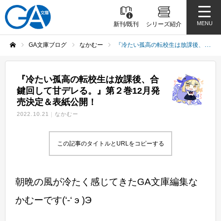
MENU
新刊/既刊
シリーズ紹介
GA文庫ブログ
なかむー
『冷たい孤高の転校生は放課後、合鍵回して甘デレる。』第２巻12月発売決定＆表紙公開！
ホーム
『冷たい孤高の転校生は放課後、合
鍵回して甘デレる。』第２巻12月発
売決定＆表紙公開！
2022.10.21
なかむー
この記事のタイトルとURLをコピーする
朝晩の風が冷たく感じてきたGA文庫編集な
かむーです(‘-‘ э )Э