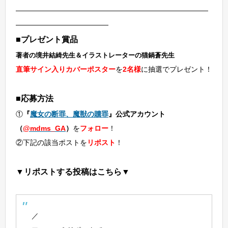
―――――――――――――――――――――――――――
―――――――――――――
■プレゼント賞品
著者の境井結綺先生＆イラストレーターの猫鍋蒼先生
直筆サイン入りカバーポスター
を
2名様
に抽選でプレゼント！
■応募方法
①
『
魔女の断罪、魔獣の贖罪
』公式アカウント
（
@mdms_GA
）
を
フォロー
！
②下記の該当ポストを
リポスト
！
▼リポストする投稿はこちら▼
／