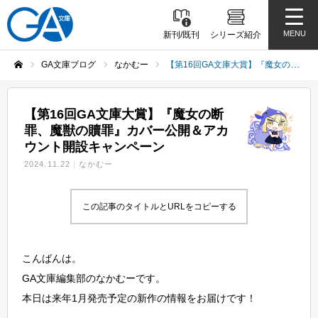
MENU
新刊/既刊
シリーズ紹介
GA文庫ブログ
なかむー
【第16回GA文庫大賞】『魔女の断罪、魔獣の贖罪』カバー公開＆アカウント開設キャンペーン
ホーム
【第16回GA文庫大賞】『魔女の断
罪、魔獣の贖罪』カバー公開＆アカ
ウント開設キャンペーン
2024.11.22
なかむー
この記事のタイトルとURLをコピーする
こんばんは。
GA文庫編集部のなかむーです。
本日は来年1月発売予定の新作の情報をお届けです！