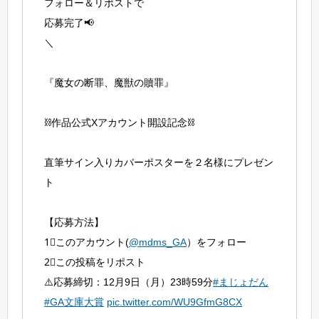
フォロー＆リポストで
応募完了📢
＼
『魔女の断罪、魔獣の贖罪』
⛓作品公式Xアカウント開設記念⛓
直筆サイン入りカバーポスターを２名様にプレゼン
ト
【応募方法】
1⃣このアカウント(
@mdms_GA
）をフォロー
2⃣この投稿をリポスト
⚠️応募締切：12月9日（月）23時59分
#まじょだん
#GA文庫大賞
pic.twitter.com/WU9GfmG8CX