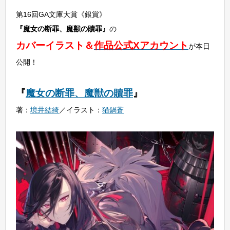
第16回GA文庫大賞《銀賞》
『魔女の断罪、魔獣の贖罪』
の
カバーイラスト＆
作品公式Xアカウント
が本日
公開！
『
魔女の断罪、魔獣の贖罪
』
著：
境井結綺
／イラスト：
猫鍋蒼