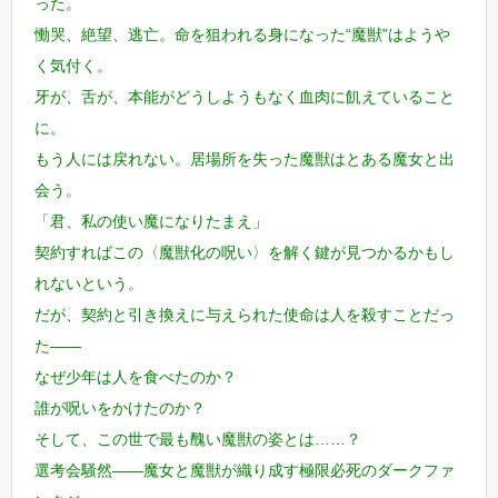
った。
慟哭、絶望、逃亡。命を狙われる身になった“魔獣”はようや
く気付く。
牙が、舌が、本能がどうしようもなく血肉に飢えていること
に。
もう人には戻れない。居場所を失った魔獣はとある魔女と出
会う。
「君、私の使い魔になりたまえ」
契約すればこの〈魔獣化の呪い〉を解く鍵が見つかるかもし
れないという。
だが、契約と引き換えに与えられた使命は人を殺すことだっ
た――
なぜ少年は人を食べたのか？
誰が呪いをかけたのか？
そして、この世で最も醜い魔獣の姿とは……？
選考会騒然――魔女と魔獣が織り成す極限必死のダークファ