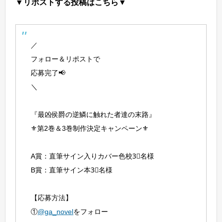
▼リポストする投稿はこちら▼
／
フォロー＆リポストで
応募完了📢
＼
『最凶侯爵の逆鱗に触れた者達の末路』
⚜️第2巻＆3巻制作決定キャンペーン⚜️
A賞：直筆サイン入りカバー色校3⃣名様
B賞：直筆サイン本3⃣名様
【応募方法】
①
@ga_novel
をフォロー