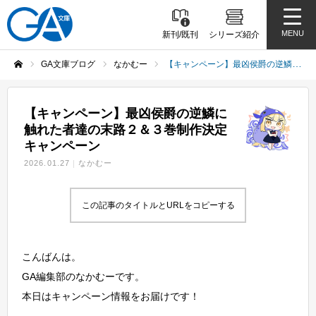
MENU
新刊/既刊
シリーズ紹介
GA文庫ブログ
なかむー
【キャンペーン】最凶侯爵の逆鱗に触れた者達の末路２＆３巻制作決定キャンペーン
ホーム
【キャンペーン】最凶侯爵の逆鱗に
触れた者達の末路２＆３巻制作決定
キャンペーン
2026.01.27
なかむー
この記事のタイトルとURLをコピーする
こんばんは。
GA編集部のなかむーです。
本日はキャンペーン情報をお届けです！