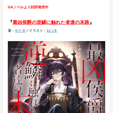
GAノベルより好評発売中
『
最凶侯爵の逆鱗に触れた者達の末路
』
著：
やとぎ
／イラスト：
ねつき