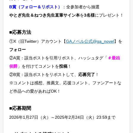
B賞（フォロー＆リポスト）
：全参加者から抽選
やとぎ先生＆ねつき先生直筆サイン本
を
3名様
にプレゼント！
■応募方法
①X（旧Twitter）アカウント【
GAノベル公式@ga_novel
】を
フォロー
②A賞：該当ポストを引用リポスト、ハッシュタグ「
＃最凶
侯爵
」を付けてコメントを
投稿
！
②B賞：該当ポストをリポストして、
応募完了
！
※コメントは感想、推薦文、応援コメント、ファンアートな
ど作品への愛があればOK！
■応募期間
2026年1月27日（火）～2025年2月24日（火）23:59まで