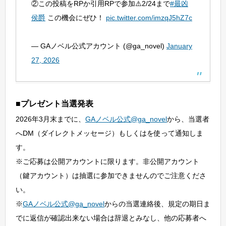
②この投稿をRPか引用RPで参加⚠️2/24まで
#最凶
侯爵
この機会にぜひ！
pic.twitter.com/imzqJ5hZ7c
— GAノベル公式アカウント (@ga_novel)
January
27, 2026
■プレゼント当選発表
2026年3月末までに、
GAノベル公式@ga_novel
から、当選者
へDM（ダイレクトメッセージ）もしくはを使って通知しま
す。
※ご応募は公開アカウントに限ります。非公開アカウント
（鍵アカウント）は抽選に参加できませんのでご注意くださ
い。
※
GAノベル公式@ga_novel
からの当選連絡後、規定の期日ま
でに返信が確認出来ない場合は辞退とみなし、他の応募者へ