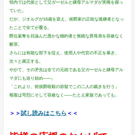
領内では代侯として父ガーゼルと継母アルマダが実権を握っ
ていた。
だが、ジオルグが16歳を迎え、侯爵家の正統な後継者となっ
たことで全てが覆る。
爵位簒奪を目論んだ愚かな婚約者と無能な異母弟を容赦なく
断罪。
さらには有能な部下を従え、使用人や代官の不正を暴き、
次々と粛正する。
やがて、その矛先は全ての元凶である父ガーゼルと継母アル
マダにも迫り始め――。
「これより、前侯爵暗殺の容疑でこの二人の裁きを行う」
報復は苛烈にそして容赦なく――たとえ家族であっても。
＞＞
試し読みはこちら
＜＜