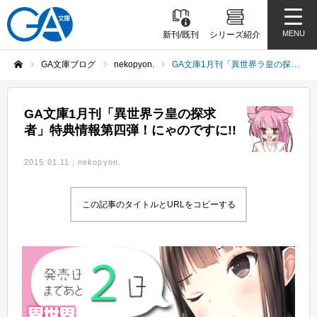
MENU
新刊/既刊
シリーズ紹介
GA文庫ブログ
nekopyon.
GA文庫1月刊「異世界ラ皇の探求者」特典情報第四弾！にゃのですに!!
ホーム
GA文庫1月刊「異世界ラ皇の探求
者」特典情報第四弾！にゃのですに!!
2015.01.11
nekopyon.
この記事のタイトルとURLをコピーする