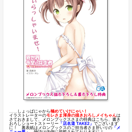
……しょっぱにゃから
極めていけにゃい！
イラストレーターの
モレさま渾身の描きおろしメイちゃん
は
さておきまして、メロンブックスさまの特典はこちら、書き
おろしショートストーリー
「店名道 TAKE2」
でございます
に！ 裏表紙はメロンブックスのご担当者さま肝いりの
「メ
ニュー風」
、物語は内側に掲載されておりますに！