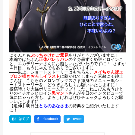
にゃんとも
ぶっちゃけたご意見
ありがとうございますに！
本編ではたぶん
正体バレッバレ
の全身黒ずくめ謎ヒロインこ
と、エカテリーナさんにお越しいただいたのですに!! さすが
４日目、もうにゃんでもありでございますに…！
――以上、ショートストーリーはもちろん、
メイちゃん裸エ
プロン描きおろしイラスト
に惹かれてしまった素敵にゃ紳士
さんは、こちらのメロンブックスさま渾身の
メニュー風ショ
ートストーリー
を、どうぞよろしくお願いいたしますに！
投稿時より大幅ボリュームアップ！した、ねこぴんもうひと
りのイチオシヒロイン
黒マント
さんが今日のインタビューで
気ににゃった方も、よろしければぜひチェックよろしくお願
いいたしますに！
【追伸】明日は
とらのあなさま
の特典をご紹介いたします
に！
はてブ
facebook
tweet