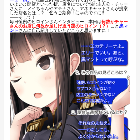
いよいよ開店といった折、店名について悩む主人公・チャー
さんに、メイちゃんやアテナさん、アネキャットさんが提案
した店名とは…？ 乞うご期待！にゃのですに!!
――そして！
毎日恒例のヒロインさんインタビュー、本日は
何故かチャー
さんのお店に何故か足しげ通う謎のヒロイン（？）
こと
黒マ
ント
さんに自己紹介していただこうと思いますに！