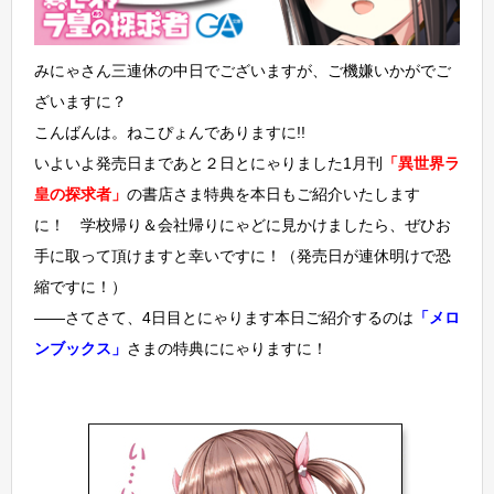
みにゃさん三連休の中日でございますが、ご機嫌いかがでご
ざいますに？
こんばんは。ねこぴょんでありますに!!
いよいよ発売日まであと２日とにゃりました1月刊
「異世界ラ
皇の探求者」
の書店さま特典を本日もご紹介いたします
に！ 学校帰り＆会社帰りにゃどに見かけましたら、ぜひお
手に取って頂けますと幸いですに！（発売日が連休明けで恐
縮ですに！）
――さてさて、4日目とにゃります本日ご紹介するのは
「メロ
ンブックス」
さまの特典ににゃりますに！