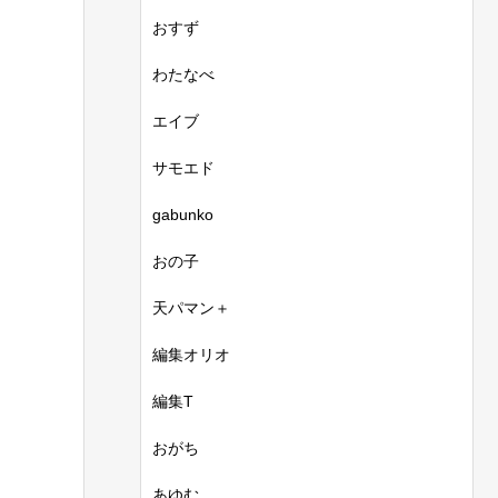
おすず
わたなべ
エイブ
サモエド
gabunko
おの子
天パマン＋
編集オリオ
編集T
おがち
あゆむ