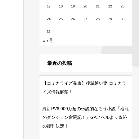
17
18
19
20
21
22
23
24
25
26
27
28
29
30
31
« 7月
最近の投稿
【コミカライズ発表】後輩通い妻 コミカラ
イズ情報解禁！
総計PV6,000万超の伝説的なろう小説「地龍
のダンジョン奮闘記！」GAノベルより奇跡
の復刊決定！