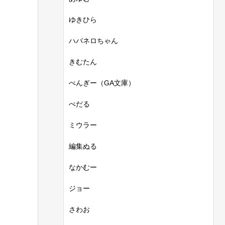
ゆきひら
ハバネロちゃん
きむたん
ぺんぎー（GA文庫）
ぺだる
ミウラー
編集ぬる
なかむー
ジョー
さわお