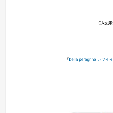
GA文
「
bella peragrina