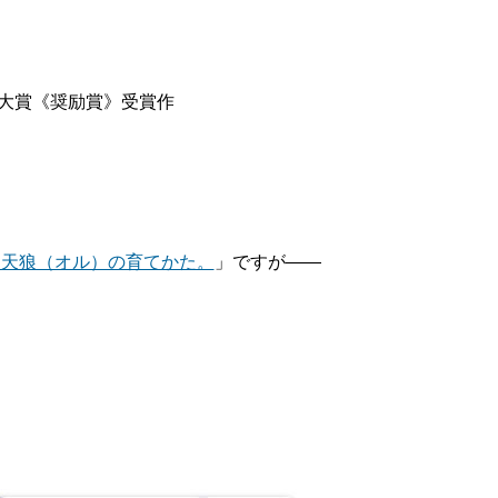
庫大賞《奨励賞》受賞作
 カワイイ天狼（オル）の育てかた。
」ですが――