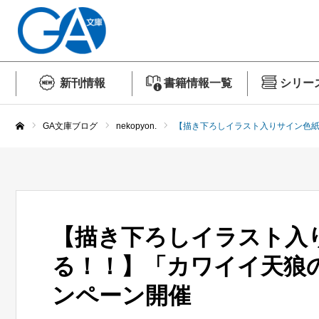
新刊情報
書籍情報一覧
シリー
GA文庫ブログ
nekopyon.
【描き下ろしイラスト入りサイン色
ホーム
【描き下ろしイラスト入
る！！】「カワイイ天狼
ンペーン開催