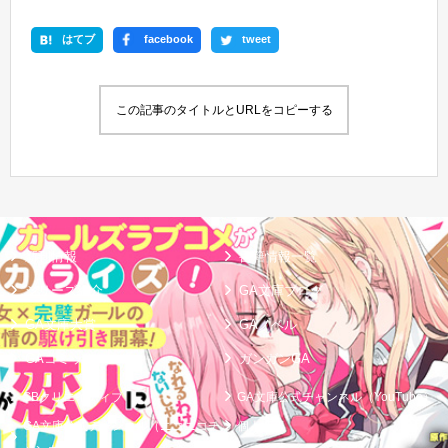
はてブ
facebook
tweet
この記事のタイトルとURLをコピーする
新刊情報
書籍情報一覧
シリーズ紹介
GA文庫ブログ
GA文庫大賞
GAノベル
GAコミック
ガンガンGA
SBクリエイティブ
GA文庫公式チャンネル（YouTube）
GA文庫公式チャンネル（ニコニコチ
個人情報