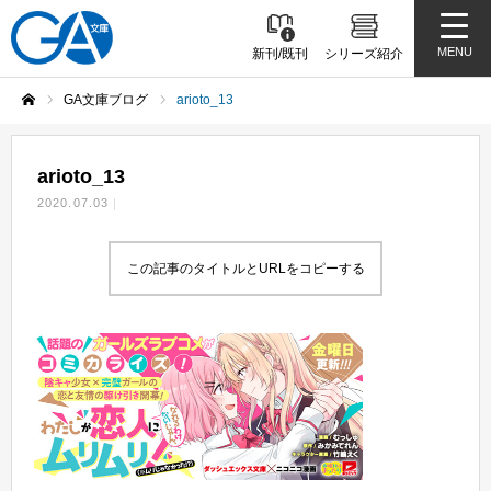
MENU
新刊/既刊
シリーズ紹介
GA文庫ブログ
arioto_13
ホーム
arioto_13
2020.07.03
この記事のタイトルとURLをコピーする