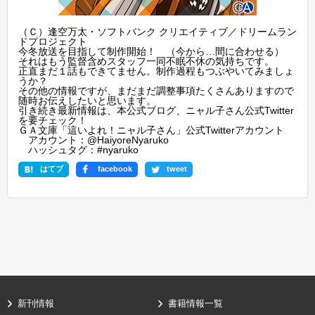
（Ｃ）逢空万太・ソフトバンク クリエイティブ／ドリームラン
ドプロジェクト
今冬放送を目指して制作開始！ （今から…間に合わせる）
それはもう監督含めスタッフ一同不眠不休の気持ちです。
正直まだ１話もできてません。制作過程もつぶやいてみましょ
うか？
その他の情報ですが、まだまだ調整事項たくさんありますので
随時お伝えしたいと思います。
引き続き最新情報は、本公式ブログ、ニャル子さん公式Twitter
を要チェック！
ＧＡ文庫「這いよれ！ニャル子さん」公式Twitterアカウント
アカウント：@HaiyoreNyaruko
ハッシュタグ：#nyaruko
はてブ
facebook
tweet
新刊情報
書籍情報一覧