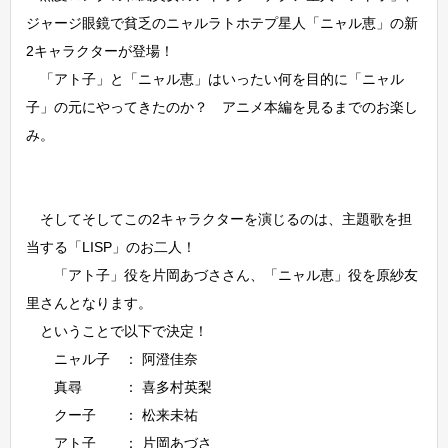
ジャージ眼鏡で貧乏のニャルラトホテプ星人「ニャル恵」の新
2キャラクターが登場！
「アト子」と「ニャル恵」はいったい何を目的に「ニャル
子」の元にやってきたのか？ アニメ本編を見るまでのお楽し
み。
そしてそしてこの2キャラクターを演じるのは、主題歌を担
当する「LISP」のお二人！
「アト子」役を片岡あづささん、「ニャル恵」役を原紗友
里さんとなります。
ということで以下で決定！
ニャル子 ： 阿澄佳奈
真尋 ： 喜多村英梨
クー子 ： 松来未祐
アト子 ： 片岡あづさ