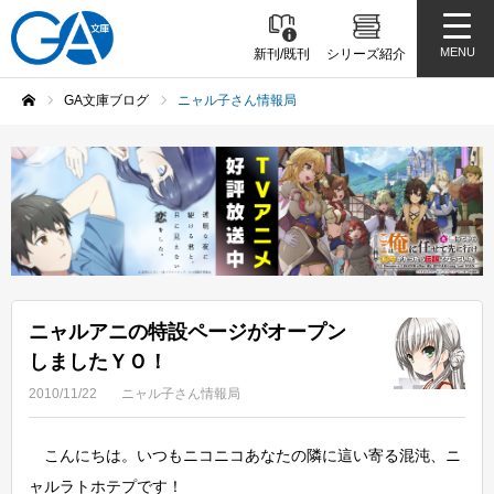
MENU
新刊/既刊
シリーズ紹介
GA文庫ブログ
ニャル子さん情報局
ホーム
ニャルアニの特設ページがオープン
しましたＹＯ！
2010/11/22
ニャル子さん情報局
こんにちは。いつもニコニコあなたの隣に這い寄る混沌、ニ
ャルラトホテプです！