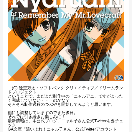
(C) 逢空万太・ソフトバンク クリエイティブ／ドリームラン
ドプロジェクト
ということで、まだまだ制作中の「ニャルアニ」ですがまった
く完成していない・・・のかな？
そろそろ制作過程のつぶやき開始してみようと思います。
他にも調整していますのでまた後日。
それでは引き続きお楽しみに！
最新情報は、本公式ブログ、ニャル子さん公式Twitterを要チェ
ック！
GA文庫「這いよれ！ニャル子さん」公式Twitterアカウント