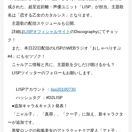
成された、超至近距離・声優ユニット「LISP」が担当。主題歌
名は「恋する乙女のカタルシス」となります。
主題歌の配信スケジュールも公開。
詳細は
LISPオフィシャルサイト
のDiscographyにてチェッ
ク！
また、本日22日配信のLISPのWEBラジオ「おしゃべりすぷ
#4」にもセツゾク！
ニャルアニ情報と共に、主題歌を少しだけ聴けるかも？
LISPツイッターのフォローもお願いします。
LISPアカウント ：
lisp20100730
ハッシュタグ ：#D2LISP
●追加キャラ＆キャスト発表！
「ニャル子」、「真尋」、「クー子」に加え、新キャラクタ
ーが追加です。
黒髪ロングの和風美女のアトラク＝ナクア星人「アト子」、