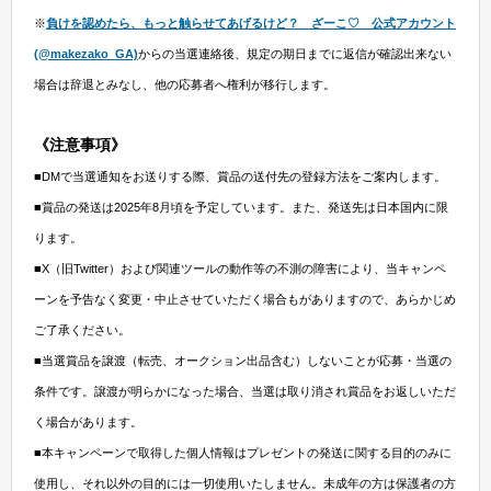
※
負けを認めたら、もっと触らせてあげるけど？ ざーこ♡
公式
アカウント
(@makezako_GA)
からの当選連絡後、規定の期日までに返信が確認出来ない
場合は辞退とみなし、他の応募者へ権利が移行します。
《注意事項》
■DMで当選通知をお送りする際、賞品の送付先の登録方法をご案内します。
■賞品の発送は2025年8月頃を予定しています。また、発送先は日本国内に限
ります。
■X（旧Twitter）および関連ツールの動作等の不測の障害により、当キャンペ
ーンを予告なく変更・中止させていただく場合もがありますので、あらかじめ
ご了承ください。
■当選賞品を譲渡（転売、オークション出品含む）しないことが応募・当選の
条件です。譲渡が明らかになった場合、当選は取り消され賞品をお返しいただ
く場合があります。
■本キャンペーンで取得した個人情報はプレゼントの発送に関する目的のみに
使用し、それ以外の目的には一切使用いたしません。未成年の方は保護者の方