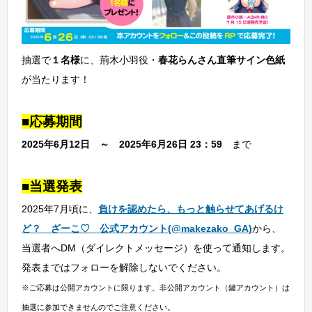
抽選で
１名様
に、荊木小羽役・
春花らんさん直筆サイン色紙
が当たります！
■応募期間
2025
年6月12日 ～ 2025年6月26日 23：59
まで
■当選発表
2025年7月頃に、
負けを認めたら、もっと触らせてあげるけ
ど？ ざーこ♡
公式
アカウント(@makezako_GA)
から、
当選者へDM（ダイレクトメッセージ）を使って通知します。
発表まではフォローを解除しないでください。
※ご応募は公開アカウントに限ります。非公開アカウント（鍵アカウント）は
抽選に参加できませんのでご注意ください。