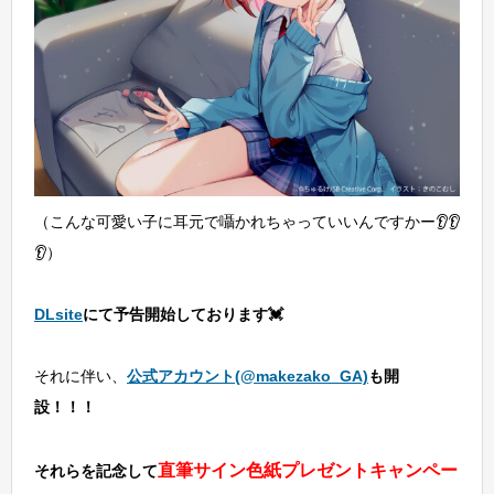
（こんな可愛い子に耳元で囁かれちゃっていいんですかー👂👂
👂）
DLsite
にて予告開始しております
💓
それに伴い、
公式
アカウント(@makezako_GA)
も開
設！！！
直筆サイン色紙プレゼントキャンペー
それらを記念して