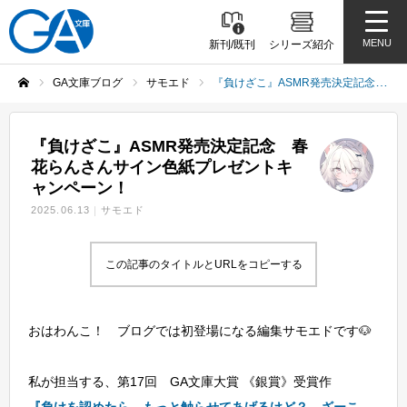
MENU
新刊/既刊
シリーズ紹介
GA文庫ブログ
サモエド
『負けざこ』ASMR発売決定記念 春花らんさんサイン色紙プレゼントキャンペーン！
ホーム
『負けざこ』ASMR発売決定記念 春
花らんさんサイン色紙プレゼントキ
ャンペーン！
2025.06.13
サモエド
この記事のタイトルとURLをコピーする
おはわんこ！ ブログでは初登場になる編集サモエドです🐶
私が担当する、第17回 GA文庫大賞 《銀賞》受賞作