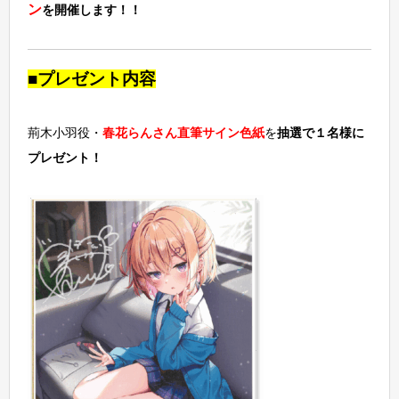
ン
を開催します！！
■プレゼント内容
荊木小羽役・
春花らんさん直筆サイン色紙
を
抽選で１名様に
プレゼント！