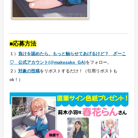
■応募方法
１）
負けを認めたら、もっと触らせてあげるけど？ ざーこ
♡
公式
アカウント(@makezako_GA)
をフォロー。
２）
対象の投稿
をリポストするだけ！（引用リポストも
ok！）