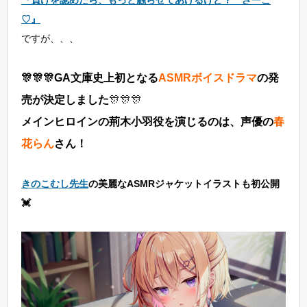
『負けを認めたら、もっと触らせてあげるけど？ ざーこ
♡』
ですが、、、
🎊🎊🎊GA
文庫史上初となる
ASMRボイスドラマ
の発
売が決定しました
🎊🎊🎊
メインヒロインの荊木小羽役を演じるのは、声優の
春
花らん
さん！
きのこむし先生
の美麗なASMRジャケットイラストも初公開
💓