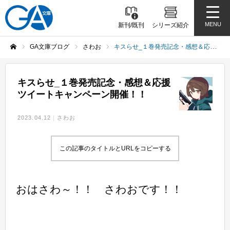
MENU
新刊/既刊
シリーズ紹介
GA文庫ブログ
さわお
キスらせ_１巻発売記念・感想＆応援ツイートキャンペーン開催！！
ホーム
キスらせ_１巻発売記念・感想＆応援
ツイートキャンペーン開催！！
2023.04.12
さわお
この記事のタイトルとURLをコピーする
おはさわ～！！ さわおです！！