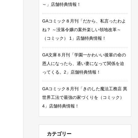
～」店舗特典情報！
GAコミック８月刊「だから、私言ったわよ
ね？ ～没落令嬢の案外楽しい領地改革～
（コミック） 1」店舗特典情報！
GA文庫８月刊「学園一かわいい後輩の命の
恩人になったら、通い妻になって関係を迫
ってくる。2」店舗特典情報！
GAコミック８月刊「きのした魔法工務店 異
世界工法で最強の家づくりを（コミック）
4」店舗特典情報！
カテゴリー