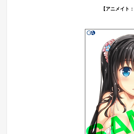
【アニメイト