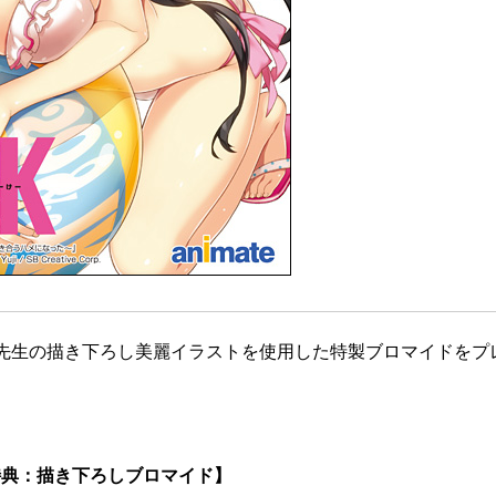
am先生の描き下ろし美麗イラストを使用した特製ブロマイドをプ
特典：描き下ろしブロマイド】