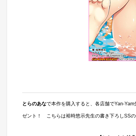
とらのあな
で本作を購入すると、各店舗でYan-Y
ゼント！ こちらは裕時悠示先生の書き下ろしSS