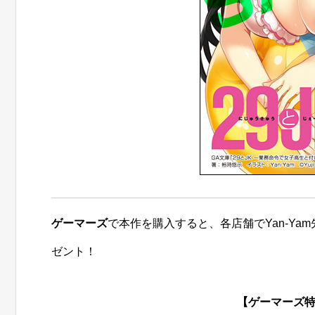
ゲーマーズ
で本作を購入すると、各店舗でYan-Y
ゼント！
【ゲーマーズ