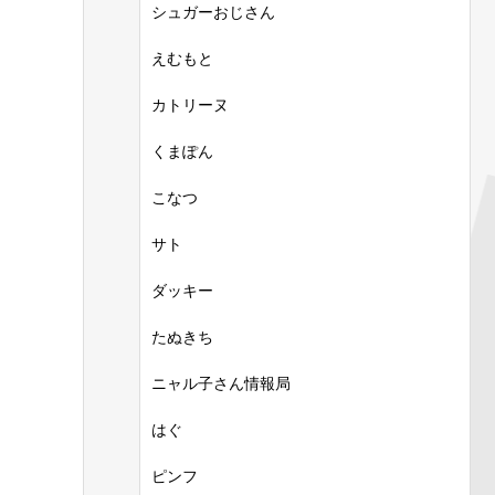
シュガーおじさん
えむもと
カトリーヌ
くまぽん
こなつ
サト
ダッキー
たぬきち
ニャル子さん情報局
はぐ
ピンフ