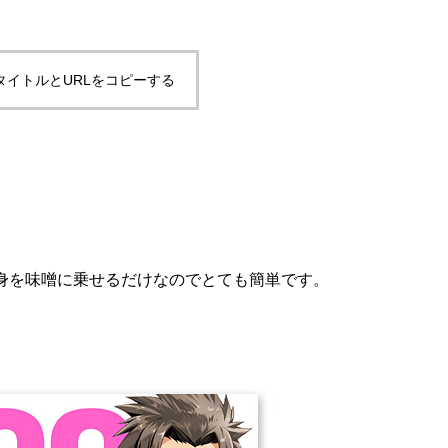
タイトルとURLをコピーする
身を味噌に乗せるだけなのでとても簡単です。