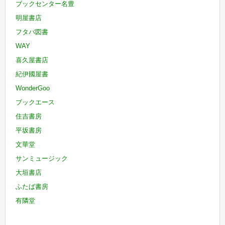
ブックセンター名豊
明屋書店
フタバ図書
WAY
喜久屋書店
紀伊國屋書
WonderGoo
ブックエース
住吉書房
平坂書房
文華堂
サンミュージック
大垣書店
ふたば書房
有隣堂