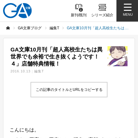
MENU
新刊/既刊
シリーズ紹介
GA文庫ブログ
編集T
GA文庫10月刊「超人高校生たちは異世界でも余裕で生き抜くようです！４」店舗特典情報！
ホーム
GA文庫10月刊「超人高校生たちは異
世界でも余裕で生き抜くようです！
４」店舗特典情報！
2016.10.13
編集T
この記事のタイトルとURLをコピーする
こんにちは。