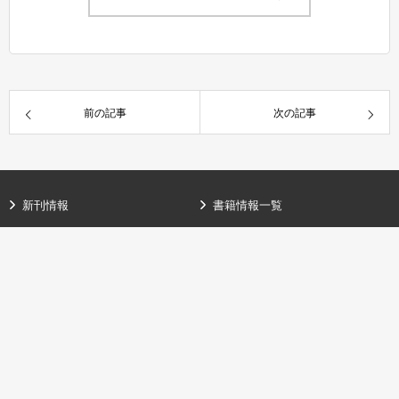
前の記事
次の記事
新刊情報
書籍情報一覧
シリーズ紹介
GA文庫ブログ
GA文庫大賞
GAノベル
GAコミック
ガンガンGA
SBクリエイティブ
GA文庫公式チャンネル（YouTube）
GA文庫公式チャンネル（ニコニコチ
個人情報
ャンネル）