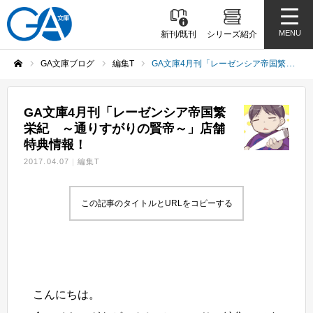
MENU
新刊/既刊
シリーズ紹介
GA文庫ブログ
編集T
GA文庫4月刊「レーゼンシア帝国繁栄紀 ～通りすがりの賢帝～」店舗特典情報！
ホーム
GA文庫4月刊「レーゼンシア帝国繁
栄紀 ～通りすがりの賢帝～」店舗
特典情報！
2017.04.07
編集T
この記事のタイトルとURLをコピーする
こんにちは。