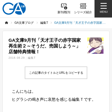
MENU
新刊/既刊
シリーズ紹介
GA文庫ブログ
編集T
GA文庫9月刊「天才王子の赤字国家再生術２～そうだ、売国しよう～」店舗特典情報！
ホーム
GA文庫9月刊「天才王子の赤字国家
再生術２～そうだ、売国しよう～」
店舗特典情報！
2018.08.29
編集T
この記事のタイトルとURLをコピーする
こんにちは。
ヒグラシの鳴き声に哀愁を感じる編集Ｔです。