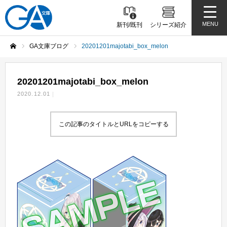
MENU
新刊/既刊
シリーズ紹介
GA文庫ブログ
20201201majotabi_box_melon
ホーム
20201201majotabi_box_melon
2020.12.01
この記事のタイトルとURLをコピーする