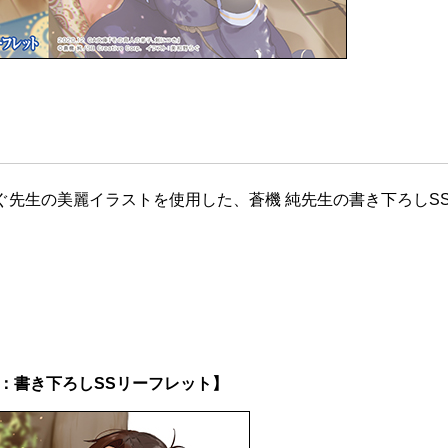
ぐ先生の美麗イラストを使用した、蒼機 純先生の書き下ろしS
：書き下ろしSSリーフレット】