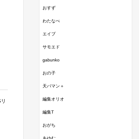
おすず
わたなべ
！
エイブ
サモエド
gabunko
おの子
天パマン＋
編集オリオ
Sリ
編集T
おがち
あゆむ