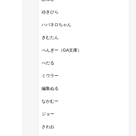
ゆきひら
ハバネロちゃん
きむたん
ぺんぎー（GA文庫）
ぺだる
ミウラー
編集ぬる
なかむー
ジョー
さわお