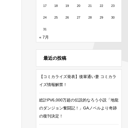
17
18
19
20
21
22
23
24
25
26
27
28
29
30
31
« 7月
最近の投稿
【コミカライズ発表】後輩通い妻 コミカラ
イズ情報解禁！
総計PV6,000万超の伝説的なろう小説「地龍
のダンジョン奮闘記！」GAノベルより奇跡
の復刊決定！