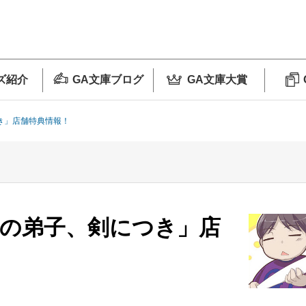
ズ紹介
GA文庫ブログ
GA文庫大賞
き」店舗特典情報！
人の弟子、剣につき」店