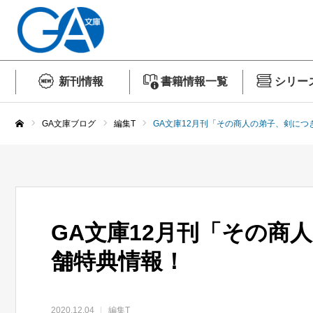
新刊情報
書籍情報一覧
シリー
GA文庫ブログ
編集T
GA文庫12月刊「その商人の弟子、剣につ
ホーム
GA文庫12月刊「その商
舗特典情報！
2020.12.04
編集T