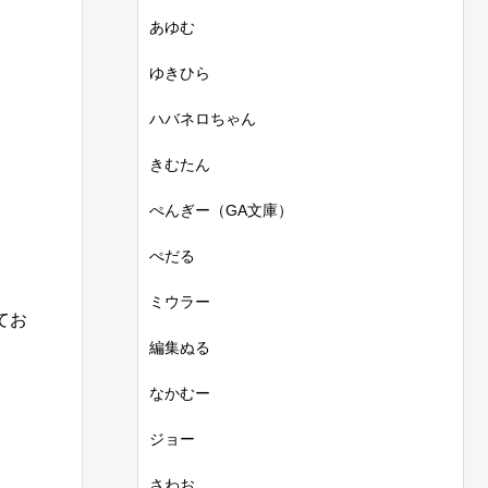
あゆむ
ゆきひら
ハバネロちゃん
きむたん
ぺんぎー（GA文庫）
ぺだる
ミウラー
てお
編集ぬる
なかむー
ジョー
さわお