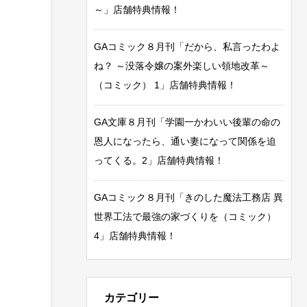
～」店舗特典情報！
GAコミック８月刊「だから、私言ったわよ
ね？ ～没落令嬢の案外楽しい領地改革～
（コミック） 1」店舗特典情報！
GA文庫８月刊「学園一かわいい後輩の命の
恩人になったら、通い妻になって関係を迫
ってくる。2」店舗特典情報！
GAコミック８月刊「きのした魔法工務店 異
世界工法で最強の家づくりを（コミック）
4」店舗特典情報！
カテゴリー