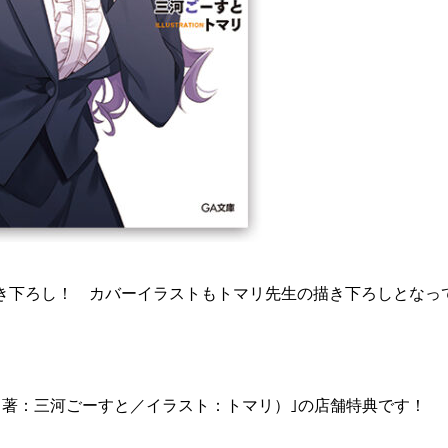
き下ろし！ カバーイラストもトマリ先生の描き下ろしとなっ
（著：三河ごーすと／イラスト：トマリ）｣の店舗特典です！