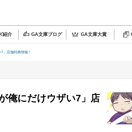
ズ紹介
GA文庫ブログ
GA文庫大賞
い7」店舗特典情報！
が俺にだけウザい7」店