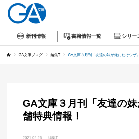
新刊情報
書籍情報一覧
シリー
GA文庫ブログ
編集T
GA文庫３月刊「友達の妹が俺にだけウザ
ホーム
GA文庫３月刊「友達の妹
舗特典情報！
2021.02.26
編集T