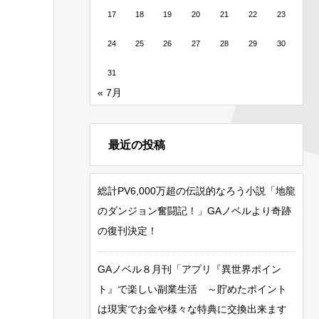
17
18
19
20
21
22
23
24
25
26
27
28
29
30
31
« 7月
最近の投稿
総計PV6,000万超の伝説的なろう小説「地龍
のダンジョン奮闘記！」GAノベルより奇跡
の復刊決定！
GAノベル８月刊「アプリ『異世界ポイン
ト』で楽しい副業生活 ～貯めたポイント
は現実でお金や様々な特典に交換出来ます