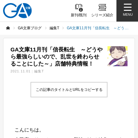
MENU
新刊/既刊
シリーズ紹介
GA文庫ブログ
編集T
GA文庫11月刊「信長転生 ～どうやら最強らしいので、乱世を終わらせることにした～」店舗特典情報！
ホーム
GA文庫11月刊「信長転生 ～どうや
ら最強らしいので、乱世を終わらせ
ることにした～」店舗特典情報！
2021.11.01
編集T
この記事のタイトルとURLをコピーする
こんにちは。