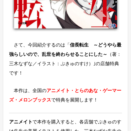
さて、今回紹介するのは「
信長転生 ～どうやら最
強らしいので、乱世を終わらせることにした～
（著：
三木なずな／イラスト：ぷきゅのすけ）｣の店舗特典
です！
本作は、全国の
アニメイト・とらのあな・ゲーマー
ズ・メロンブックス
で特典を展開します！
アニメイト
で本作を購入すると、各店舗でぷきゅのす