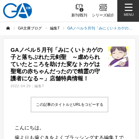
MENU
新刊/既刊
シリーズ紹介
GA文庫ブログ
編集T
GAノベル５月刊「みにくいトカゲの子と落ちぶれた元剣聖 ～虐められていたところを助けた変なトカゲは聖竜の赤ちゃんだったので精霊の守護者になる～」店舗特典情報！
ホーム
GAノベル５月刊「みにくいトカゲの
子と落ちぶれた元剣聖 ～虐められ
ていたところを助けた変なトカゲは
聖竜の赤ちゃんだったので精霊の守
護者になる～」店舗特典情報！
2022.04.20
編集T
この記事のタイトルとURLをコピーする
こんにちは。
歯よりも歯ぐきをよくブラッシングする編集Ｔで