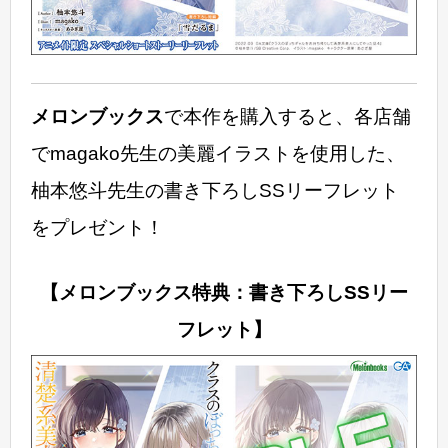
メロンブックス
で本作を購入すると、各店舗
でmagako先生の美麗イラストを使用した、
柚本悠斗先生の書き下ろしSSリーフレット
をプレゼント！
【メロンブックス特典：書き下ろしSSリー
フレット】