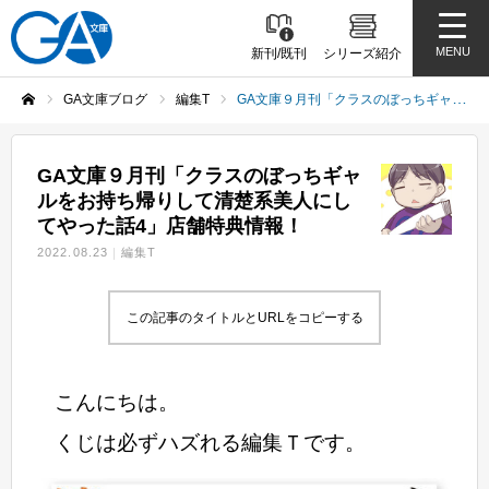
MENU
新刊/既刊
シリーズ紹介
GA文庫ブログ
編集T
GA文庫９月刊「クラスのぼっちギャルをお持ち帰りして清楚系美人にしてやった話4」店舗特典情報！
ホーム
GA文庫９月刊「クラスのぼっちギャ
ルをお持ち帰りして清楚系美人にし
てやった話4」店舗特典情報！
2022.08.23
編集T
この記事のタイトルとURLをコピーする
こんにちは。
くじは必ずハズれる編集Ｔです。