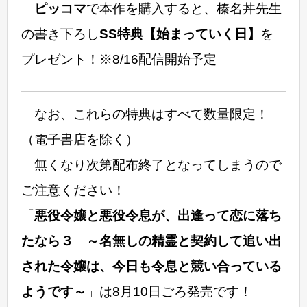
ピッコマ
で本作を購入すると、榛名丼先生
の書き下ろし
SS特典【始まっていく日】
を
プレゼント！※8/16配信開始予定
なお、これらの特典はすべて数量限定！
（電子書店を除く）
無くなり次第配布終了となってしまうので
ご注意ください！
「
悪役令嬢と悪役令息が、出逢って恋に落ち
たなら３ ～名無しの精霊と契約して追い出
された令嬢は、今日も令息と競い合っている
ようです～
」は8月10日ごろ発売です！