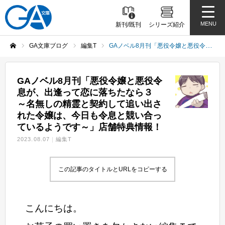
MENU
新刊/既刊
シリーズ紹介
GA文庫ブログ
編集T
GAノベル8月刊「悪役令嬢と悪役令息が、出逢って恋に落ちたなら３ ～名無しの精霊と契約して追い出された令嬢は、今日も令息と競い合っているようです～」店舗特典情報！
ホーム
GAノベル8月刊「悪役令嬢と悪役令
息が、出逢って恋に落ちたなら３
～名無しの精霊と契約して追い出さ
れた令嬢は、今日も令息と競い合っ
ているようです～」店舗特典情報！
2023.08.07
編集T
この記事のタイトルとURLをコピーする
こんにちは。