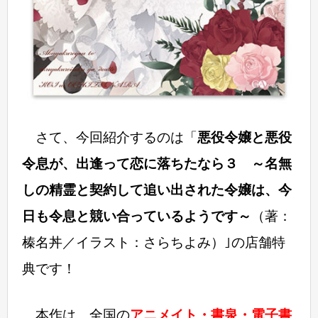
さて、今回紹介するのは「
悪役令嬢と悪役
令息が、出逢って恋に落ちたなら３ ～名無
しの精霊と契約して追い出された令嬢は、今
日も令息と競い合っているようです～
（著：
榛名丼／イラスト：さらちよみ）｣の店舗特
典です！
本作は、全国の
アニメイト・書泉・電子書