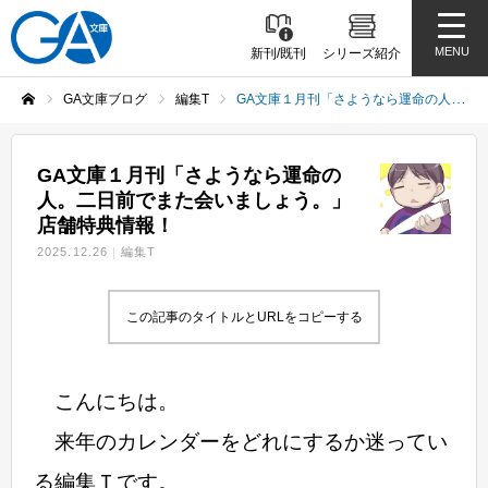
MENU
新刊/既刊
シリーズ紹介
GA文庫ブログ
編集T
GA文庫１月刊「さようなら運命の人。二日前でまた会いましょう。」店舗特典情報！
ホーム
GA文庫１月刊「さようなら運命の
人。二日前でまた会いましょう。」
店舗特典情報！
2025.12.26
編集T
この記事のタイトルとURLをコピーする
こんにちは。
来年のカレンダーをどれにするか迷ってい
る編集Ｔです。