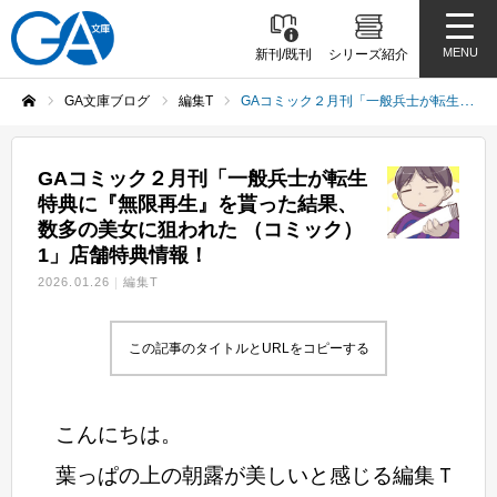
MENU
新刊/既刊
シリーズ紹介
GA文庫ブログ
編集T
GAコミック２月刊「一般兵士が転生特典に『無限再生』を貰った結果、数多の美女に狙われた （コミック）1」店舗特典情報！
ホーム
GAコミック２月刊「一般兵士が転生
特典に『無限再生』を貰った結果、
数多の美女に狙われた （コミック）
1」店舗特典情報！
2026.01.26
編集T
この記事のタイトルとURLをコピーする
こんにちは。
葉っぱの上の朝露が美しいと感じる編集Ｔ