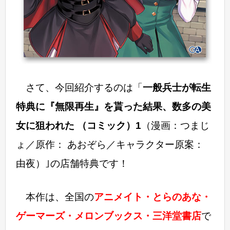
さて、今回紹介するのは「
一般兵士が転生
特典に『無限再生』を貰った結果、数多の美
女に狙われた （コミック）1
（漫画：つまじ
ょ／原作： あおぞら／キャラクター原案：
由夜）｣の店舗特典です！
本作は、全国の
アニメイト・とらのあな・
ゲーマーズ・メロンブックス・三洋堂書店
で