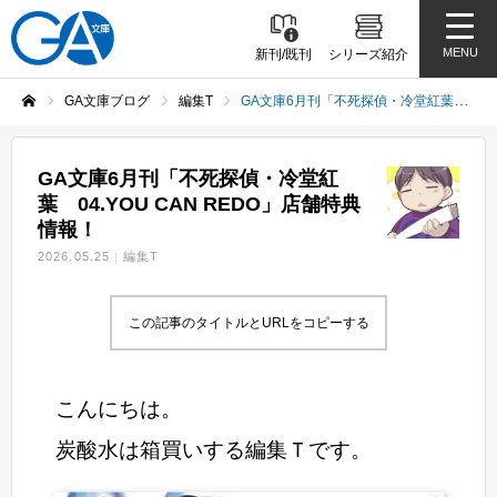
MENU
新刊/既刊
シリーズ紹介
GA文庫ブログ
編集T
GA文庫6月刊「不死探偵・冷堂紅葉 04.YOU CAN REDO」店舗特典情報！
ホーム
GA文庫6月刊「不死探偵・冷堂紅
葉 04.YOU CAN REDO」店舗特典
情報！
2026.05.25
編集T
この記事のタイトルとURLをコピーする
こんにちは。
炭酸水は箱買いする編集Ｔです。