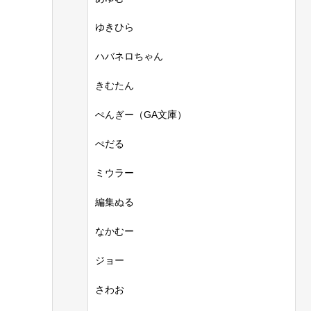
ゆきひら
ハバネロちゃん
きむたん
ぺんぎー（GA文庫）
ぺだる
ミウラー
編集ぬる
なかむー
ジョー
さわお