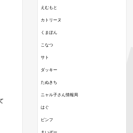
えむもと
カトリーヌ
くまぽん
こなつ
サト
ダッキー
たぬきち
ニャル子さん情報局
て
はぐ
ピンフ
まいぞー