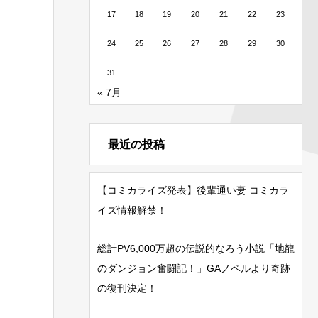
17
18
19
20
21
22
23
24
25
26
27
28
29
30
31
« 7月
最近の投稿
【コミカライズ発表】後輩通い妻 コミカラ
イズ情報解禁！
総計PV6,000万超の伝説的なろう小説「地龍
のダンジョン奮闘記！」GAノベルより奇跡
の復刊決定！