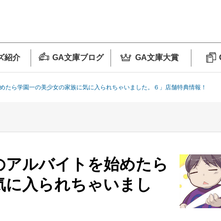
ズ紹介
GA文庫ブログ
GA文庫大賞
始めたら学園一の美少女の家族に気に入られちゃいました。６」店舗特典情報！
のアルバイトを始めたら
気に入られちゃいまし