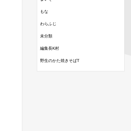
もな
わらふじ
未分類
編集長K村
野生のかた焼きそばT