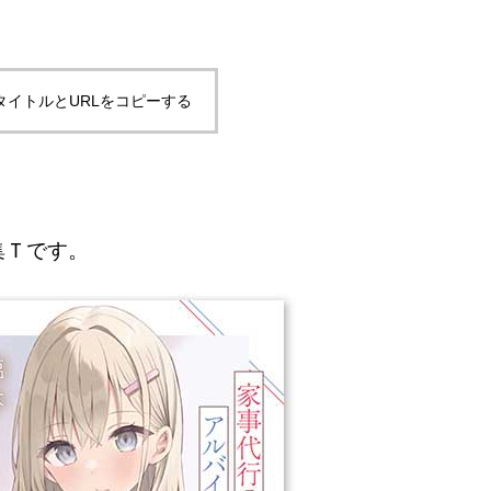
タイトルとURLをコピーする
集Ｔです。