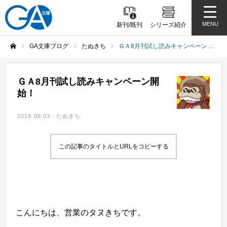
MENU
新刊/既刊
シリーズ紹介
GA文庫ブログ
たぬきち
ＧＡ8月刊試し読みキャンペーン開始！
ホーム
ＧＡ8月刊試し読みキャンペーン開
始！
2018.08.03
たぬきち
この記事のタイトルとURLをコピーする
こんにちは、営業のタヌきちです。