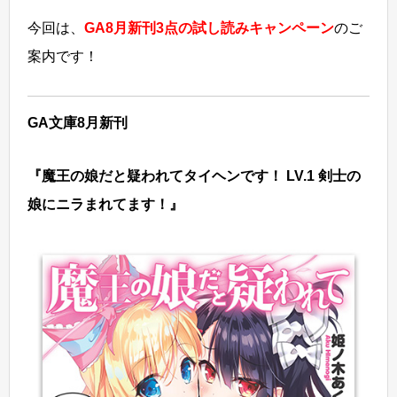
今回は、
GA8月新刊3点の試し読みキャンペーン
のご
案内です！
GA
文庫8月新刊
『魔王の娘だと疑われてタイヘンです！ LV.1 剣士の
娘にニラまれてます！』