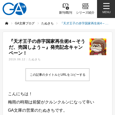
MENU
新刊/既刊
シリーズ紹介
GA文庫ブログ
たぬきち
『天才王子の赤字国家再生術4～そうだ、売国しよう～』発売記念キャンペーン！
ホーム
『天才王子の赤字国家再生術4～そう
だ、売国しよう～』発売記念キャン
ペーン！
2019.06.12
たぬきち
この記事のタイトルとURLをコピーする
こんにちは！
梅雨の時期は前髪がクルンクルンになって辛い
GA文庫の営業のたぬきちです。