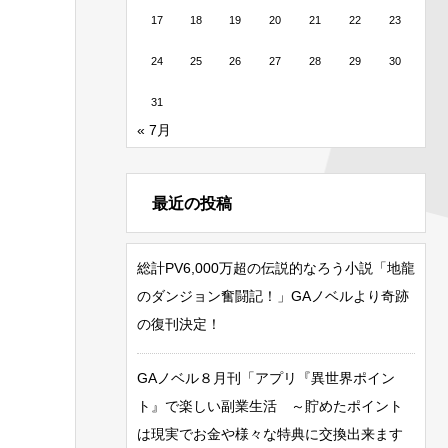
17
18
19
20
21
22
23
24
25
26
27
28
29
30
31
« 7月
最近の投稿
総計PV6,000万超の伝説的なろう小説「地龍
のダンジョン奮闘記！」GAノベルより奇跡
の復刊決定！
GAノベル８月刊「アプリ『異世界ポイン
ト』で楽しい副業生活 ～貯めたポイント
は現実でお金や様々な特典に交換出来ます