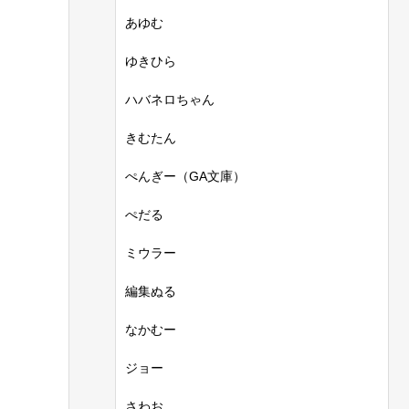
あゆむ
ゆきひら
ハバネロちゃん
きむたん
ぺんぎー（GA文庫）
ぺだる
ミウラー
編集ぬる
なかむー
ジョー
さわお