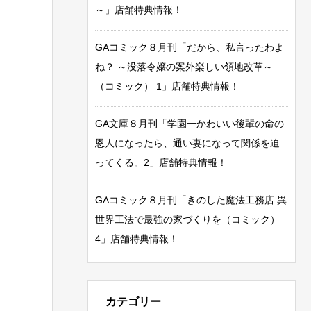
～」店舗特典情報！
GAコミック８月刊「だから、私言ったわよ
ね？ ～没落令嬢の案外楽しい領地改革～
（コミック） 1」店舗特典情報！
GA文庫８月刊「学園一かわいい後輩の命の
恩人になったら、通い妻になって関係を迫
ってくる。2」店舗特典情報！
GAコミック８月刊「きのした魔法工務店 異
世界工法で最強の家づくりを（コミック）
4」店舗特典情報！
カテゴリー