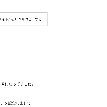
タイトルとURLをコピーする
ＡＸになってました』
ア」
を記念しまして