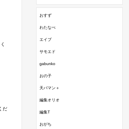
おすず
わたなべ
エイブ
てく
サモエド
gabunko
おの子
天パマン＋
編集オリオ
くだ
編集T
おがち