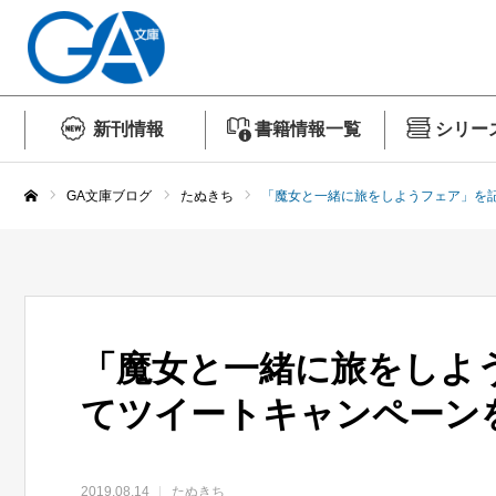
新刊情報
書籍情報一覧
シリー
GA文庫ブログ
たぬきち
「魔女と一緒に旅をしようフェア」を
ホーム
「魔女と一緒に旅をしよ
てツイートキャンペーン
2019.08.14
たぬきち