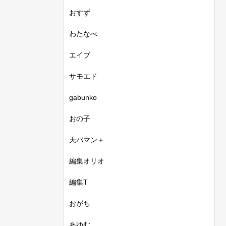
おすず
わたなべ
エイブ
サモエド
gabunko
おの子
天パマン＋
編集オリオ
編集T
おがち
あゆむ