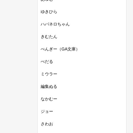
ゆきひら
ハバネロちゃん
きむたん
ぺんぎー（GA文庫）
ぺだる
ミウラー
編集ぬる
なかむー
ジョー
さわお