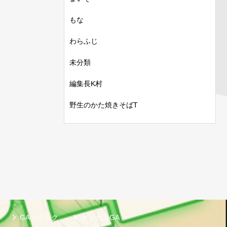
もな
わらふじ
未分類
編集長K村
野生のかた焼きそばT
GAコミック
ガンガンGA