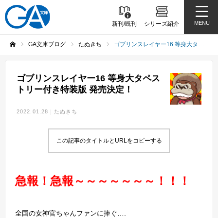
MENU
新刊/既刊
シリーズ紹介
GA文庫ブログ
たぬきち
ゴブリンスレイヤー16 等身大タペストリー付き特装版 発売決定！
ホーム
ゴブリンスレイヤー16 等身大タペス
トリー付き特装版 発売決定！
2022.01.28
たぬきち
この記事のタイトルとURLをコピーする
急報！急報～～～～～～～！！！
全国の女神官ちゃんファンに捧ぐ….