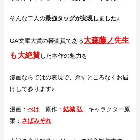
そんな二人の
最強タッグが実現しました♪
大森藤ノ
先生
GA文庫大賞の審査員である
も大絶賛
した本作の魅力を
漫画ならではの表現で、余すところなくお届
けして参ります♪
漫画：
ぺけ
原作：
結城 弘
キャラクター原
案：
さばみぞれ