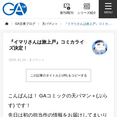
MENU
新刊/既刊
シリーズ紹介
GA文庫ブログ
天パマン＋
『イマリさんは旅上戸』コミカライズ決定！
ホーム
『イマリさんは旅上戸』コミカライ
ズ決定！
2025.01.24
天パマン＋
この記事のタイトルとURLをコピーする
こんばんは！ GAコミックの天パマン＋(ぷら
す) です！
先日は初の担当作の情報をお届けしてまいり