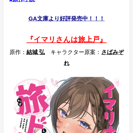
GA文庫より好評発売中！！！
『イマリさんは旅上戸』
原作：
結城 弘
キャラクター原案：
さばみぞ
れ