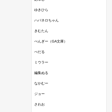
ゆきひら
ハバネロちゃん
きむたん
ぺんぎー（GA文庫）
ぺだる
ミウラー
編集ぬる
なかむー
ジョー
さわお