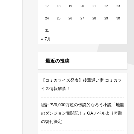
17
18
19
20
21
22
23
24
25
26
27
28
29
30
31
« 7月
最近の投稿
【コミカライズ発表】後輩通い妻 コミカラ
イズ情報解禁！
総計PV6,000万超の伝説的なろう小説「地龍
のダンジョン奮闘記！」GAノベルより奇跡
の復刊決定！