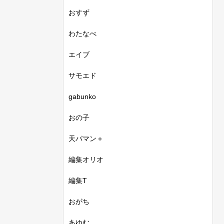
おすず
わたなべ
エイブ
サモエド
gabunko
おの子
天パマン＋
編集オリオ
編集T
おがち
あゆむ