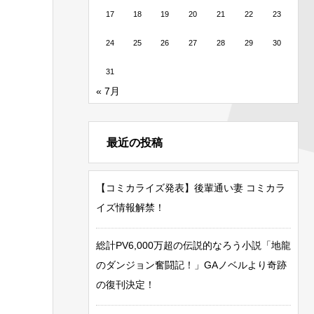
17
18
19
20
21
22
23
24
25
26
27
28
29
30
31
« 7月
最近の投稿
【コミカライズ発表】後輩通い妻 コミカラ
イズ情報解禁！
総計PV6,000万超の伝説的なろう小説「地龍
のダンジョン奮闘記！」GAノベルより奇跡
の復刊決定！