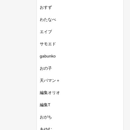
おすず
わたなべ
エイブ
サモエド
gabunko
おの子
天パマン＋
編集オリオ
編集T
おがち
あゆむ