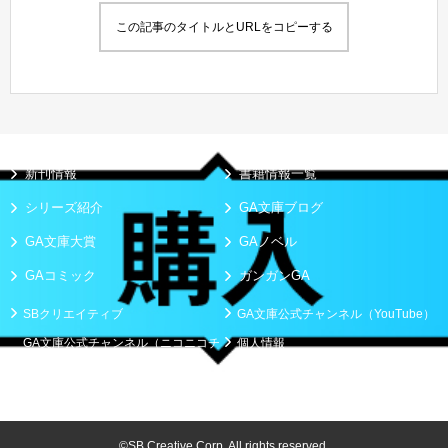
この記事のタイトルとURLをコピーする
新刊情報
書籍情報一覧
シリーズ紹介
GA文庫ブログ
GA文庫大賞
GAノベル
GAコミック
ガンガンGA
SBクリエイティブ
GA文庫公式チャンネル（YouTube）
GA文庫公式チャンネル（ニコニコチ
個人情報
ャンネル）
お問い合わせ
©SB Creative Corp. All rights reserved.