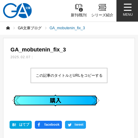
MENU
新刊/既刊
シリーズ紹介
GA文庫ブログ
GA_mobutenin_fix_3
ホーム
GA_mobutenin_fix_3
2025.02.07
この記事のタイトルとURLをコピーする
はてブ
facebook
tweet