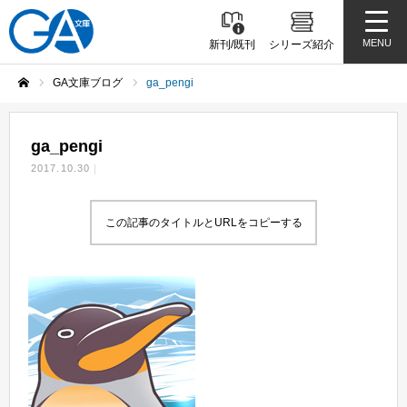
MENU
新刊/既刊
シリーズ紹介
GA文庫ブログ
ga_pengi
ホーム
ga_pengi
2017.10.30
この記事のタイトルとURLをコピーする