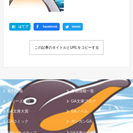
はてブ
facebook
tweet
この記事のタイトルとURLをコピーする
新刊情報
書籍情報一覧
シリーズ紹介
GA文庫ブログ
GA文庫大賞
GAノベル
GAコミック
ガンガンGA
SBクリエイティブ
GA文庫公式チャンネル（YouTube）