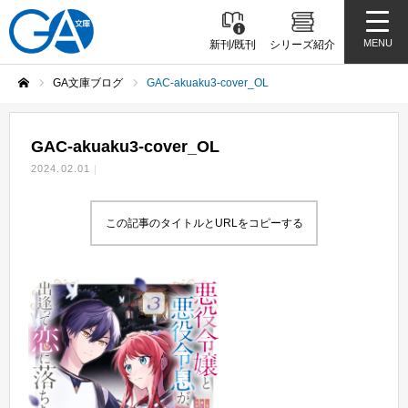
MENU
新刊/既刊
シリーズ紹介
GA文庫ブログ
GAC-akuaku3-cover_OL
ホーム
GAC-akuaku3-cover_OL
2024.02.01
この記事のタイトルとURLをコピーする