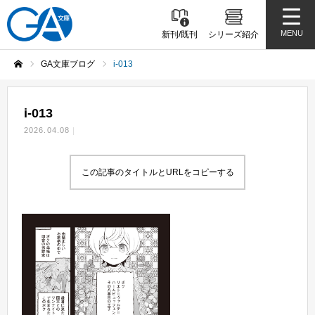
MENU
新刊/既刊
シリーズ紹介
GA文庫ブログ
i-013
ホーム
i-013
2026.04.08
この記事のタイトルとURLをコピーする