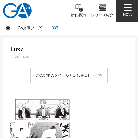
MENU
新刊/既刊
シリーズ紹介
GA文庫ブログ
i-037
ホーム
i-037
2026.04.08
この記事のタイトルとURLをコピーする