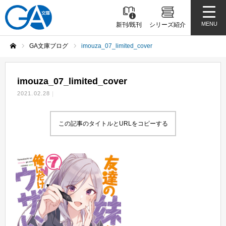
MENU
新刊/既刊
シリーズ紹介
GA文庫ブログ
imouza_07_limited_cover
ホーム
imouza_07_limited_cover
2021.02.28
この記事のタイトルとURLをコピーする