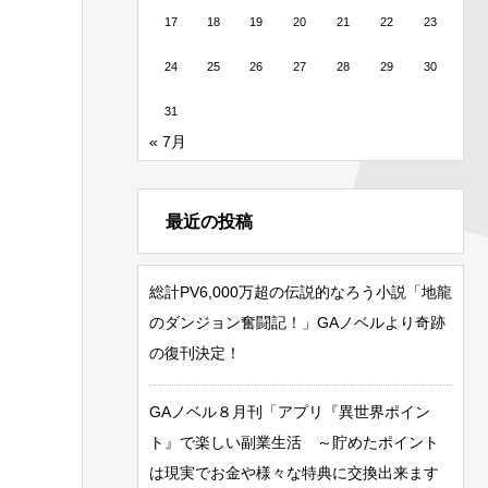
17
18
19
20
21
22
23
24
25
26
27
28
29
30
31
« 7月
最近の投稿
総計PV6,000万超の伝説的なろう小説「地龍
のダンジョン奮闘記！」GAノベルより奇跡
の復刊決定！
GAノベル８月刊「アプリ『異世界ポイン
ト』で楽しい副業生活 ～貯めたポイント
は現実でお金や様々な特典に交換出来ます