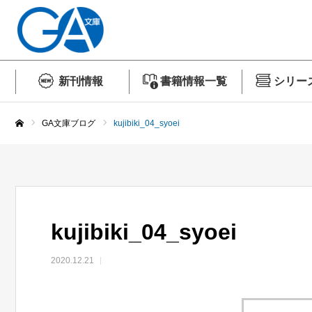
新刊情報
書籍情報一覧
シリー
GA文庫ブログ
kujibiki_04_syoei
ホーム
kujibiki_04_syoei
2020.12.21