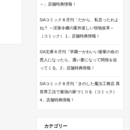
～」店舗特典情報！
GAコミック８月刊「だから、私言ったわよ
ね？ ～没落令嬢の案外楽しい領地改革～
（コミック） 1」店舗特典情報！
GA文庫８月刊「学園一かわいい後輩の命の
恩人になったら、通い妻になって関係を迫
ってくる。2」店舗特典情報！
GAコミック８月刊「きのした魔法工務店 異
世界工法で最強の家づくりを（コミック）
4」店舗特典情報！
カテゴリー