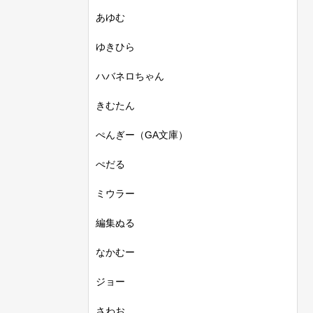
あゆむ
ゆきひら
ハバネロちゃん
きむたん
ぺんぎー（GA文庫）
ぺだる
ミウラー
編集ぬる
なかむー
ジョー
さわお