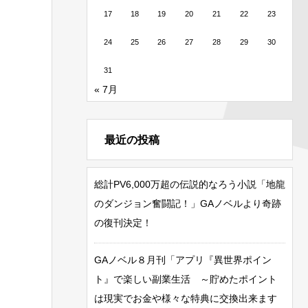
17
18
19
20
21
22
23
24
25
26
27
28
29
30
31
« 7月
最近の投稿
総計PV6,000万超の伝説的なろう小説「地龍
のダンジョン奮闘記！」GAノベルより奇跡
の復刊決定！
GAノベル８月刊「アプリ『異世界ポイン
ト』で楽しい副業生活 ～貯めたポイント
は現実でお金や様々な特典に交換出来ます