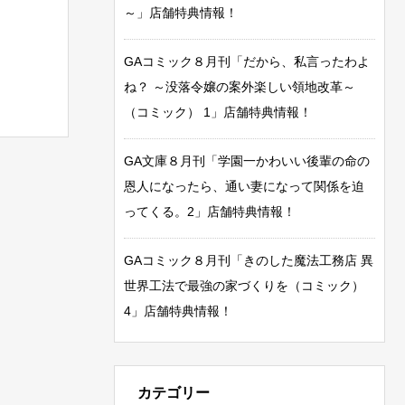
～」店舗特典情報！
GAコミック８月刊「だから、私言ったわよ
ね？ ～没落令嬢の案外楽しい領地改革～
（コミック） 1」店舗特典情報！
GA文庫８月刊「学園一かわいい後輩の命の
恩人になったら、通い妻になって関係を迫
ってくる。2」店舗特典情報！
GAコミック８月刊「きのした魔法工務店 異
世界工法で最強の家づくりを（コミック）
4」店舗特典情報！
カテゴリー