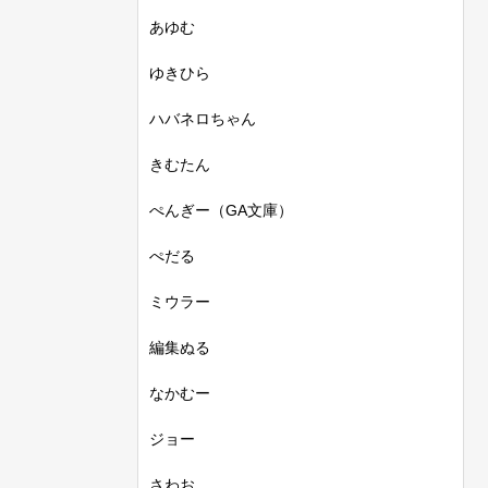
あゆむ
ゆきひら
ハバネロちゃん
きむたん
ぺんぎー（GA文庫）
ぺだる
ミウラー
編集ぬる
なかむー
ジョー
さわお