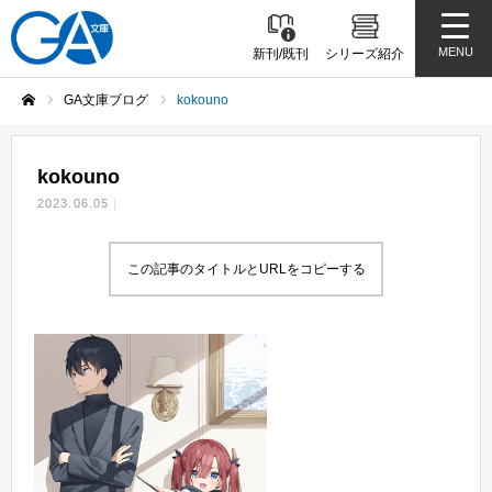
MENU
新刊/既刊
シリーズ紹介
GA文庫ブログ
kokouno
ホーム
kokouno
2023.06.05
この記事のタイトルとURLをコピーする