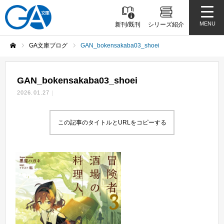
MENU
新刊/既刊
シリーズ紹介
GA文庫ブログ
GAN_bokensakaba03_shoei
ホーム
GAN_bokensakaba03_shoei
2026.01.27
この記事のタイトルとURLをコピーする