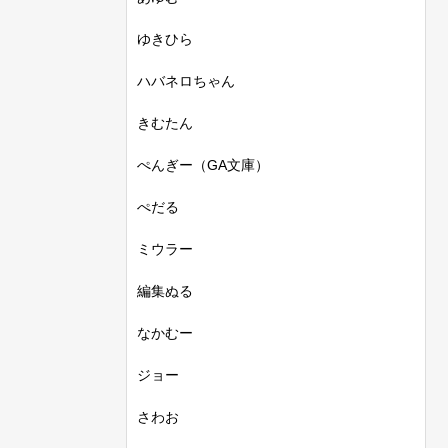
ゆきひら
ハバネロちゃん
きむたん
ぺんぎー（GA文庫）
ぺだる
ミウラー
編集ぬる
なかむー
ジョー
さわお