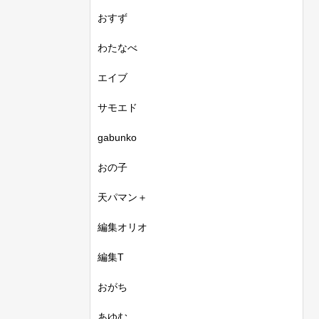
おすず
わたなべ
エイブ
サモエド
gabunko
おの子
天パマン＋
編集オリオ
編集T
おがち
あゆむ