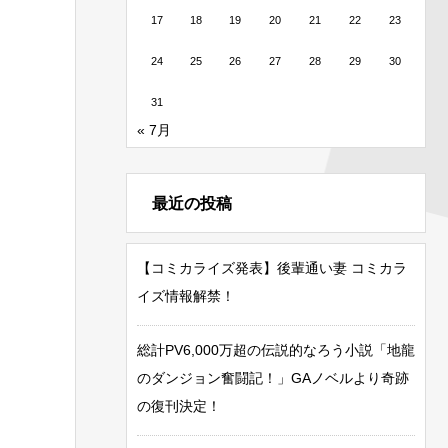
17
18
19
20
21
22
23
24
25
26
27
28
29
30
31
« 7月
最近の投稿
【コミカライズ発表】後輩通い妻 コミカラ
イズ情報解禁！
総計PV6,000万超の伝説的なろう小説「地龍
のダンジョン奮闘記！」GAノベルより奇跡
の復刊決定！