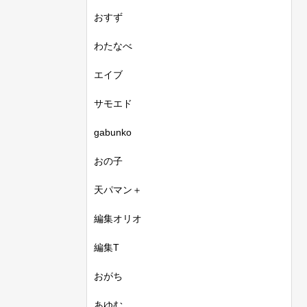
おすず
わたなべ
エイブ
サモエド
gabunko
おの子
天パマン＋
編集オリオ
編集T
おがち
あゆむ