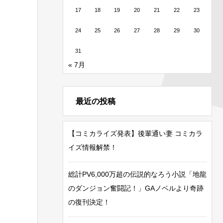
17
18
19
20
21
22
23
24
25
26
27
28
29
30
31
« 7月
最近の投稿
【コミカライズ発表】後輩通い妻 コミカラ
イズ情報解禁！
総計PV6,000万超の伝説的なろう小説「地龍
のダンジョン奮闘記！」GAノベルより奇跡
の復刊決定！