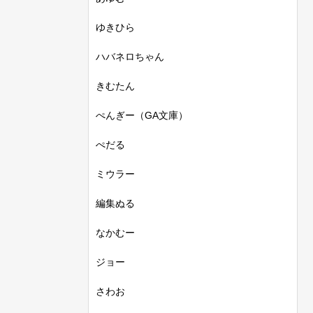
ゆきひら
ハバネロちゃん
きむたん
ぺんぎー（GA文庫）
ぺだる
ミウラー
編集ぬる
なかむー
ジョー
さわお