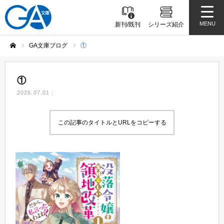
MENU
新刊/既刊
シリーズ紹介
GA文庫ブログ
①
ホーム
①
2026.07.01
この記事のタイトルとURLをコピーする