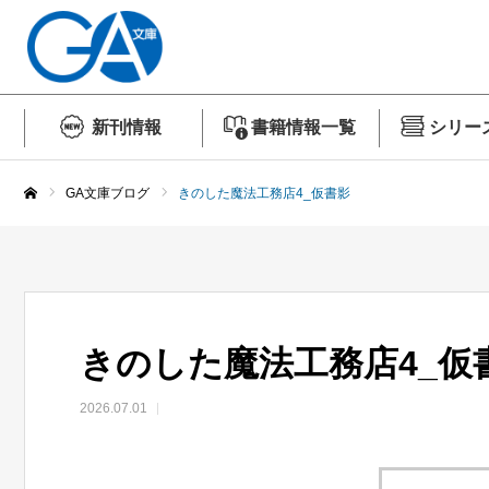
新刊情報
書籍情報一覧
シリー
GA文庫ブログ
きのした魔法工務店4_仮書影
ホーム
きのした魔法工務店4_仮
2026.07.01