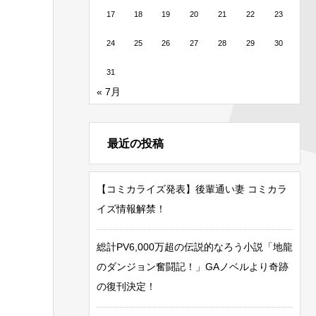
17
18
19
20
21
22
23
24
25
26
27
28
29
30
31
« 7月
最近の投稿
【コミカライズ発表】後輩通い妻 コミカラ
イズ情報解禁！
総計PV6,000万超の伝説的なろう小説「地龍
のダンジョン奮闘記！」GAノベルより奇跡
の復刊決定！