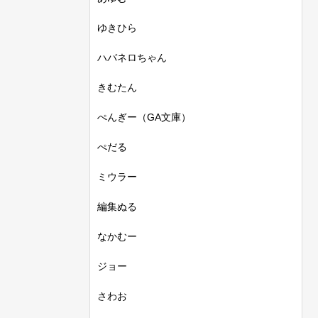
ゆきひら
ハバネロちゃん
きむたん
ぺんぎー（GA文庫）
ぺだる
ミウラー
編集ぬる
なかむー
ジョー
さわお