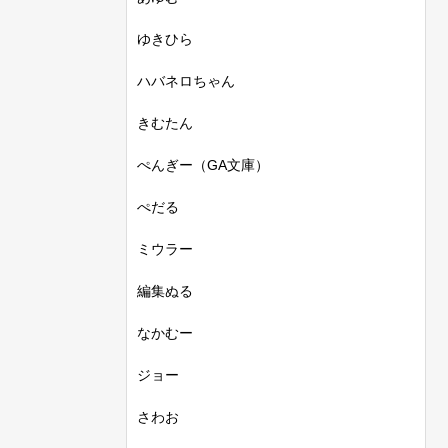
ゆきひら
ハバネロちゃん
きむたん
ぺんぎー（GA文庫）
ぺだる
ミウラー
編集ぬる
なかむー
ジョー
さわお