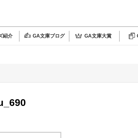
ズ紹介
GA文庫ブログ
GA文庫大賞
u_690