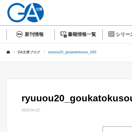
新刊情報
書籍情報一覧
シリー
GA文庫ブログ
ryuuou20_goukatokusou_690
ホーム
ryuuou20_goukatokuso
2025.04.22