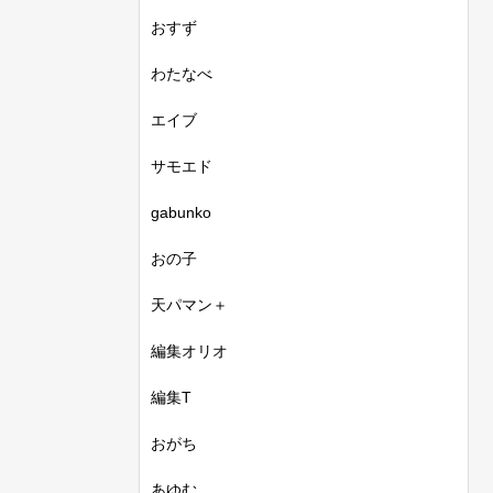
おすず
わたなべ
エイブ
サモエド
gabunko
おの子
天パマン＋
編集オリオ
編集T
おがち
あゆむ