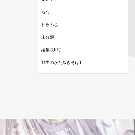
もな
わらふじ
未分類
編集長K村
野生のかた焼きそばT
GAコミック
ガンガンGA