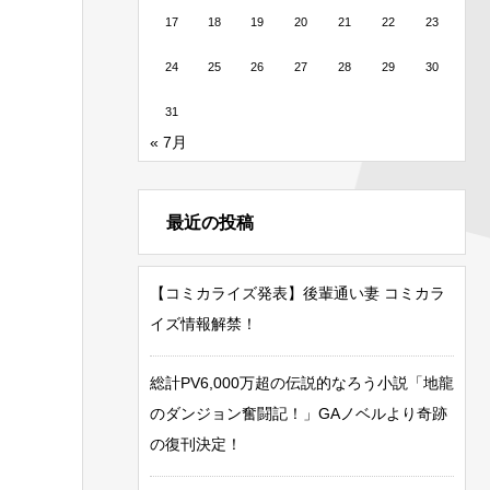
17
18
19
20
21
22
23
24
25
26
27
28
29
30
31
« 7月
最近の投稿
【コミカライズ発表】後輩通い妻 コミカラ
イズ情報解禁！
総計PV6,000万超の伝説的なろう小説「地龍
のダンジョン奮闘記！」GAノベルより奇跡
の復刊決定！