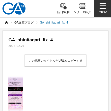
MENU
新刊/既刊
シリーズ紹介
GA文庫ブログ
GA_shinitagari_fix_4
ホーム
GA_shinitagari_fix_4
2024.02.21
この記事のタイトルとURLをコピーする